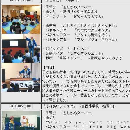
2011/11/05[102]
『子ども会』 (宗像市)
・手遊び 「もしかめグーパー」
・紙切り ～紙切りをやってみよう
・ペープサート 「おで～んでんでん」
・紙芝居 「おおきくおおきくおおきくなあれ」
・パネルシアター 「なぞなぞクッキング」
・パネルシアター 「ブタくん街道を行く」
・パネルシアター 「フルーツジュースやさん」
・影絵クイズ 「これなあに」
・影絵クイズ 「なぞなぞシルエット」
・影絵 「童謡メドレー」 ～影絵をやってみよう
【内容】
子ども会の行事にお招きいただきました。幼児から小学
ちが３０人くらい集まりました。みんな元気だなぁ．．
ていない．．．でも興味を示したらみんな反応はストレ
最後の演目でＣＤが途中でストップし、中断したまま終
絵人形を使った体験コーナーはカセットを使ってなんと
はこの体験コーナーが一番楽しかったらしいです。よか
って遊びました。
2011/10/29[101]
『ふれあいフェスタ』 (警固小学校 福岡市)
・手遊び 「もしかめグーパー」
・紙切り
・“Ｗｈａｔ ｄｏ ｙｏｕ ｗａｎｔ ｔｏ ｂｅ？”
・パネルシアター “Ａ Ｌｉｔｔｌｅ Ｐｉｇ Ｗａｓ