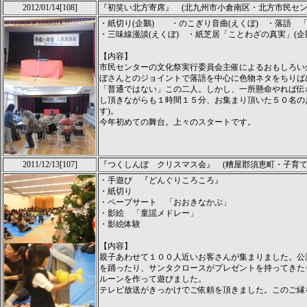
2012/01/14[108]
『初笑い北方寄席』 (北九州市小倉南区・北方市民セン
・紙切り(企鵝) ・のこぎり音曲(えくぼ) ・落語 「
・三味線漫談(えくぼ) ・紙芝居「ことわざの真実」(企
【内容】
市民センターの文化祭実行委員会主催によるおもしろい
ぼさんとのジョイントで落語を中心に色物ネタをちりば
「普通ではない」この二人。しかし、一所懸命やれば伝
し頂きながらも１時間１５分、お集まり頂いた５０名の
す)。
今年初めての舞台。上々のスタートです。
2011/12/13[107]
『つくしんぼ クリスマス会』 (糟屋郡須恵町・子育て
・手遊び 『どんぐりころころ』
・紙切り
・ペープサート 「おおきなかぶ」
・影絵 「童謡メドレー」
・影絵体験
【内容】
親子あわせて１００人近いお客さんが集まりました。公
を踊ったり、サンタクロースがプレゼントを持ってきた
ルーンを作って遊びました。
テレビ放送がきっかけでご依頼を頂きました。このご縁