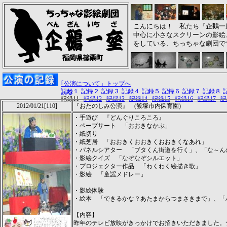
こんにちは！ 私たち『企鵝一
中心に小さなスクリーンの影絵
をしている、ちっちゃな劇団で
｢公演について」トップへ
記録１
記録２
記録３
記録４
記録５
記録６
記録７
記録８
戻る
記録11
記録12
記録13
記録14
記録15
記録16
記録17
記
2012/01/21[110]
『おたのしみ公演』 (飯塚市内保育園)
・手遊び 『どんぐりころころ』
・ペープサート 「おおきなかぶ」
・紙切り
・紙芝居 「おおきくおおきくおおきくなあれ」
・パネルシアター 「ブタくん街道を行く」、「な～ん
・影絵クイズ 「なぞなぞシルエット」
・プロジェクター作品 「わくわく絵描き歌」
・影絵 「童謡メドレー」
・影絵体験
・絵本 「できるかな？あたまからつまさきまで」、「
【内容】
昨年のテレビ放映がきっかけでお招きいただきました。