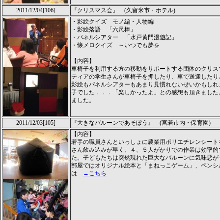
2011/12/04[106]
『クリスマス会』 (久留米市・ホテル)
・影絵クイズ モノ編・人物編
・影絵落語 「六尺棒」
・パネルシアター 「水戸黄門漫遊記」
・懐メロクイズ ～いつでも夢を
【内容】
車椅子を利用する方の移動をサポートする団体のクリス
ティアの学生さんが車椅子を押したり、車で送迎したり
影絵もパネルシアターもあまり見慣れないせいかもしれ
子でした．．．「楽しかったよ」との感想も頂きました
ました。
2011/12/03[105]
『大きなバルーンであそぼう』 (宮若市内・保育園)
【内容】
若手の職員さんといっしょに農業用ポリエチレンシート
さん飲み込みが早く、４、５人がかりでの作業は効率的
た。子どもたちは突然現れた巨大なバルーンに気味悪が
部屋ではオリジナル絵本と「まねっこゲーム」、ペン
は
→こちら