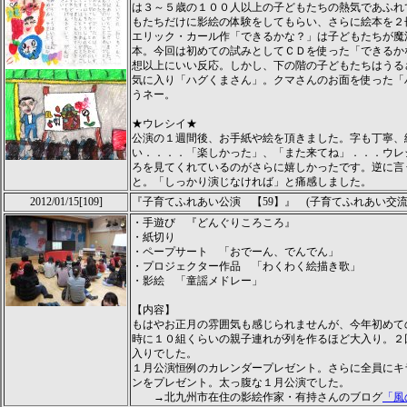
は３～５歳の１００人以上の子どもたちの熱気であふれ
もたちだけに影絵の体験をしてもらい、さらに絵本を２
エリック・カール作「できるかな？」は子どもたちが魔
本。今回は初めての試みとしてＣＤを使った「できるか
想以上にいい反応。しかし、下の階の子どもたちはうる
気に入り「ハグくまさん」。クマさんのお面を使った「
うネー。
★ウレシイ★
公演の１週間後、お手紙や絵を頂きました。字も丁寧、
い．．．．「楽しかった」、「また来てね」．．．ウレ
ろを見てくれているのがさらに嬉しかったです。逆に言
と。「しっかり演じなければ」と痛感しました。
2012/01/15[109]
『子育てふれあい公演 【59】』 (子育てふれあい交
・手遊び 『どんぐりころころ』
・紙切り
・ペープサート 「おでーん、でんでん」
・プロジェクター作品 「わくわく絵描き歌」
・影絵 「童謡メドレー」
【内容】
もはやお正月の雰囲気も感じられませんが、今年初めて
時に１０組くらいの親子連れが列を作るほど大入り。２
入りでした。
１月公演恒例のカレンダープレゼント。さらに全員にキ
ンをプレゼント。太っ腹な１月公演でした。
→北九州市在住の影絵作家・有持さんのブログ
「風