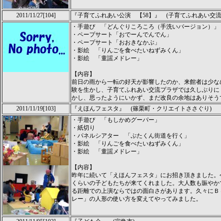
2011/11/27[104]
『子育てふれあい公演 【58】』 (子育てふれあい交
・手遊び 「どんぐりころころ（手洗いバージョン）」
・ペープサート「おでーんでんでん」
・ペープサート「おおきなかぶ」
・影絵 「りんごを食べたいねずみくん」
・影絵 「童謡メドレー」
【内容】
前日の雨から一転の好天が影響したのか、来館者は少な
験を生かし、子育てふれあい交流プラザでは久しぶりに
かし、思ったようにいかず、まだ改良の余地はありそう
2011/11/19[103]
『えほんフェスタ』 (篠栗町・クリエイトささぐり)
・手遊び 「もしかめグーパー」
・紙切り
・パネルシアター 「ぶたくん街道を行く」
・影絵 「りんごを食べたいねずみくん」
・影絵 「童謡メドレー」
【内容】
昨年に続いて「えほんフェスタ」にお招き頂きました。
くらいの子どもたちが来てくれました。大人数も賑やか
る距離での上演ならではの面白さがあります。久々にＢ
レー」の人形の使い方を変えてやってみました。