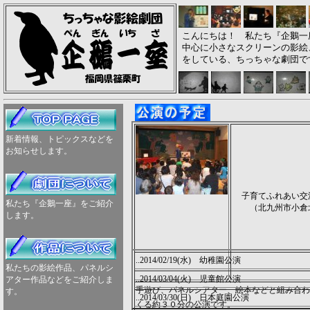
こんにちは！ 私たち『企鵝一
中心に小さなスクリーンの影絵
をしている、ちっちゃな劇団で
新着情報、トピックスなどを
お知らせします。
子育てふれあい交
私たち『企鵝一座』をご紹介
（北九州市小倉
します。
..2014/02/19(水) 幼稚園公演
私たちの影絵作品、パネルシ
..2014/03/04(火) 児童館公演
アター作品などをご紹介しま
手遊び、パネルシアター、絵本などと組み合わ
す。
..2014/03/30(日) 日本庭園公演
くる約３０分の公演です。