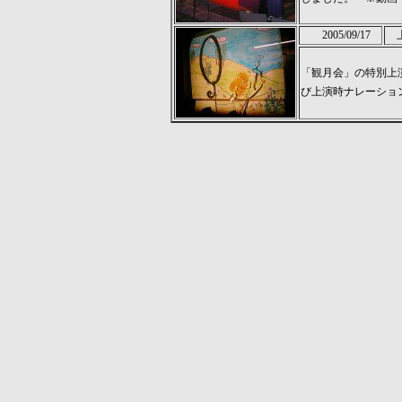
2005/09/17
上
「観月会」の特別上
び上演時ナレーショ