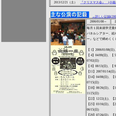
2013/12/21（土）
『クリスマス会』 (小規
→詳しい記録(2007/
2006/01/08～
北
毎月１回未就学児童
パネルシアター、絵
ー』などで締めくく
【 1】2006/01/08(日
【 4】04/09(日)、【 
07/02(日)
【 8】08/13(日)、【 9
【11】2007/01/14(日
【14】04/08(日)、【1
07/15(日)
【18】08/26(日)、【1
11/25(日)
【22】12/22(土)、【23
【25】03/16(日)、【2
06/15(日)
【29】07/26(日)、【3