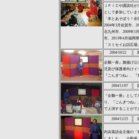
ＪＰＩＣや講談社が
として参加していま
「本とあそぼう！全国
2004年3月佐賀市、2
北九州市、2009年3
市。2013年4月福岡
「スミセイお話広場」
2004/10/22
西
企鵝一座』旗揚げ公
児及び保護者向けイ
『ごんぎつね』、『
2004/11/07
国
『企鵝一座』として
り、『ごんぎつね』
で上演することがで
2004/12/25
唐
内浜落語会主催の「
しました。 ※動画