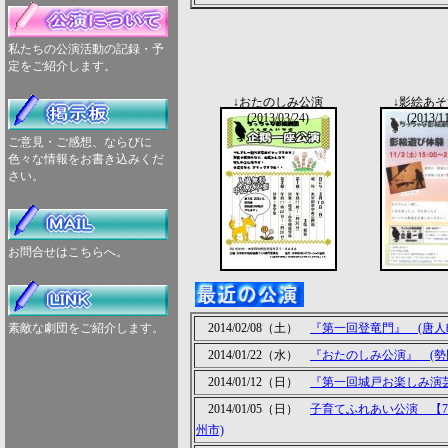
私たちの公演活動の記録・予
定をご紹介します。
↓おたのしみ公演
↓影絵あ
(2013/03/24)
(2013/11
ご意見・ご感想、ならびに
色々な情報をお書き込みくだ
さい。
お問合せはこちらへ。
素敵な劇団をご紹介します。
2014/02/08（土）
『第一回登竜門』 (唐人
2014/01/22（水）
『おたのしみ公演』 (勢
2014/01/12（日）
『第一回城戸お楽しみ演芸
2014/01/05（日）
子育てふれあい公演 【7
州市)